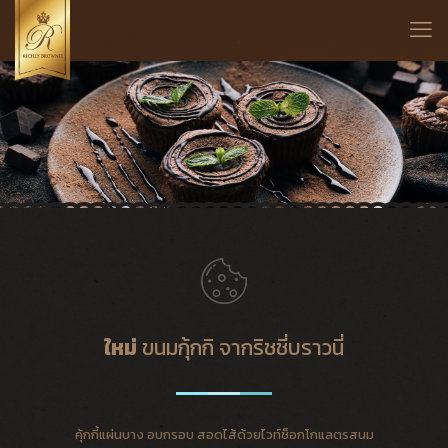
ใหม่
ขนมกุ้กกิ จากริชชี่บราวนี่
คุ้กกี้แผ่นบาง อบกรอบ สอดไส้ด้วยไวท์ช็อกโกแลตรสนม