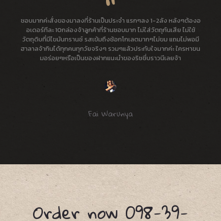
ชอบมากค่ะสั่งของมาลงที่ร้านเป็นประจำ แรกๆลง 1-2ลัง หลังๆต้องอ
อเดอร์ทีละ 10กล่องจ้าลูกค้าที่ร้านชอบมาก ไม่ใส่วัตถุกันเสีย ไม่ใช้
วัตถุดิบที่มีไขมันทรานซ์ รสเข้มถึงช้อกโกเลตมากๆไม่ขม แถมไม่พอมี
ฮาลาลจ้ากินได้ทุกคนทุกวัยจริงๆ รวมๆแล้วประทับใจมากค่ะ ใครหาขน
มอร่อยๆหรือเป็นของฝากแนะนำของริชชี่บราวนีเลยจ้า
Fai Warunya
Order now 098-39-