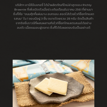
บริษัทฯ อาร์ซีบีเบเกอรี่ ได้นำผลิตภัณฑ์ใหม่ล่าสุดของ Richly
Brownie ที่เพิ่งเปิดตัวเมื่อช่วงต้นเดือนธันวาคม 2561 ที่ผ่านมา
ซึ่งก็คือ “ขนมคุ้กกี้แผ่นบาง อบกรอบ สอดไส้ด้วยไวท์ช็อกโกแลต
รสนม” ใน 1 ซองมีอยู่ 3 ชิ้น ขนาดโดยรวม 28 กรัม จัดเป็นสินค้า
จากริชชี่บราวนีที่ผสมผสานกับไวท์ช็อกโกแลตรสนมได้อย่าง
ลงตัว เมื่อขนมลงสู่ตลาด ซึ่งก็ได้รับผลตอบรับเป็นอย่างดี