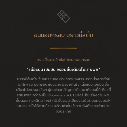
ขนมอบกรอบ บราวนี่สติ้ก
บราวนี่รสดาร์กช้อกโกแลตอบกรอบ
" เนื้อแน่น เข้มข้น อร่อยชิ้นเดียวไม่เคยพอ "
บราวนี่ต้นตำหรับออริจินอล ตัวแรกๆของเรา บราวนี่รสดาร์กช้
อกโกแลต อบกรอบ แบบแท่ง อร่อยติดใจ เนื้อแน่น เข้มข้น ชิ้น
เดียวไม่เคยพอจริงๆ ผู้คนต่างกล้าพูดว่ามีรสชาติแบบนี้ที่เดียวที่
ริชชี่ เพราะกว่าจะเป็น Brownie stick 1 แท่ง ไม่ใช่เรื่องง่าย ผ่าน
ขั้นตอนการผลิตมากกว่า 10 ขั้นตอน เป็นบราวนีสดอบกรอบแท้ๆ
100% หาซื้อได้ตามห้างและร้านค้าชั้นนำ รวมถึงตัวแทนจำหน่าย
ทั่วประเทศ